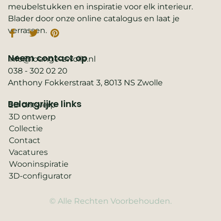
meubelstukken en inspiratie voor elk interieur.
Blader door onze online catalogus en laat je
verrassen.
Neem contact op
info@lounge-zwolle.nl
038 - 302 02 20
Anthony Fokkerstraat 3, 8013 NS Zwolle
Belangrijke links
2D ontwerp
3D ontwerp
Collectie
Contact
Vacatures
Wooninspiratie
3D-configurator
© Alle Rechten Voorbehouden.