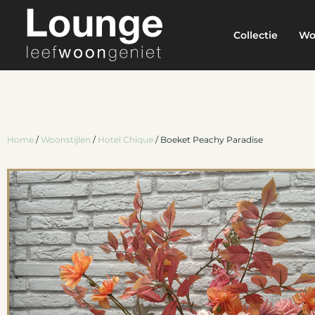
Collectie
Wo
Home
/
Woonstijlen
/
Hotel Chique
/ Boeket Peachy Paradise