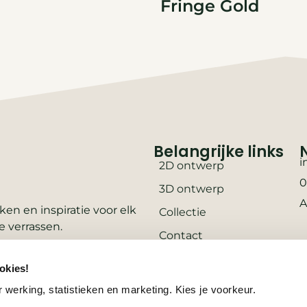
Fringe Gold
Belangrijke links
i
2D ontwerp
0
3D ontwerp
A
en en inspiratie voor elk
Collectie
e verrassen.
Contact
Vacatures
okies!
Wooninspiratie
 werking, statistieken en marketing. Kies je voorkeur.
3D-configurator