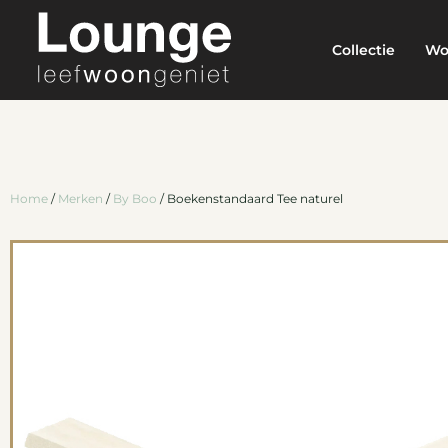
Collectie
Wo
Home
/
Merken
/
By Boo
/ Boekenstandaard Tee naturel