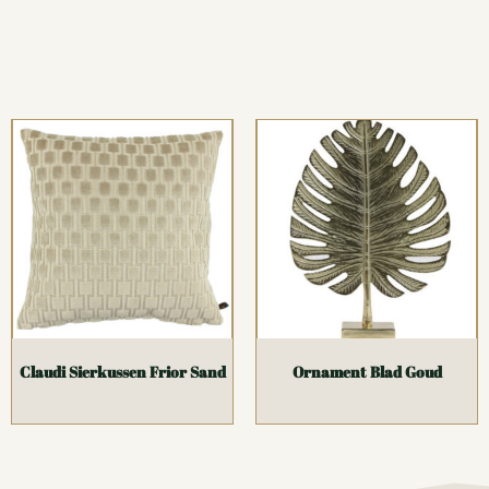
Claudi Sierkussen Frior Sand
Ornament Blad Goud