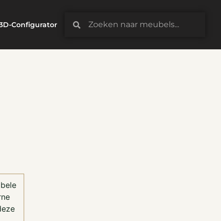
3D-Configurator
abele
rne
deze