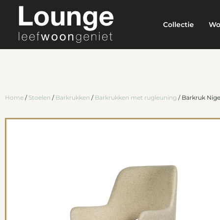
Collectie
Wo
Home
/
Stoelen
/
Barkrukken
/
Barkrukken met rugleuning
/ Barkruk Nige