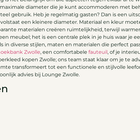
de maximale diameter die je kunt accommoderen met be
teel gebruik. Heb je regelmatig gasten? Dan is een uitsch
olstaat een kleinere diameter. Materiaal en kleur moeten
sparante materialen creëren ruimtelijkheid, terwijl warme
 een meubel; het is een centrale plek in je huis waar je
ls in diverse stijlen, maten en materialen die perfect pa
hoekbank Zwolle
, een comfortabele
fauteuil
, of je inter
rkleed kopen Zwolle; ons team staat klaar om je te adv
ruimte transformeert tot een functionele en stijlvolle l
nlijk advies bij Lounge Zwolle.
en