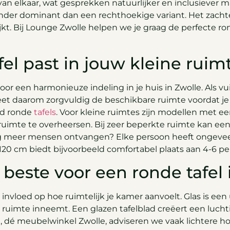
van elkaar, wat gesprekken natuurlijker en inclusiever ma
inder dominant dan een rechthoekige variant. Het zacht
jkt. Bij Lounge Zwolle helpen we je graag de perfecte ron
el past in jouw kleine ruim
voor een harmonieuze indeling in je huis in Zwolle. Als v
et daarom zorgvuldig de beschikbare ruimte voordat je
od ronde
tafels
. Voor kleine ruimtes zijn modellen met e
ruimte te overheersen. Bij zeer beperkte ruimte kan ee
tig meer mensen ontvangen? Elke persoon heeft ongevee
 120 cm biedt bijvoorbeeld comfortabel plaats aan 4-6 p
 beste voor een ronde tafel 
e invloed op hoe ruimtelijk je kamer aanvoelt. Glas is ee
ruimte inneemt. Een glazen tafelblad creëert een luchtig
le, dé meubelwinkel Zwolle, adviseren we vaak lichtere 