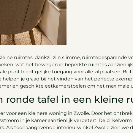
 kleine ruimtes, dankzij zijn slimme, ruimtebesparende v
oeken, wat het bewegen in beperkte ruimtes aanzienlijk
le punt biedt gelijke toegang voor alle zitplaatsen. Bij
We helpen je graag bij het vinden van het perfecte exemp
e kamer en geschikte eetkamerstoelen om het maximale ui
 ronde tafel in een kleine 
eker voor een kleinere woning in Zwolle. Door het ontb
troom in je kamer aanzienlijk verbetert. De cirkelvorm
s. Als toonaangevende interieurwinkel Zwolle zien we da