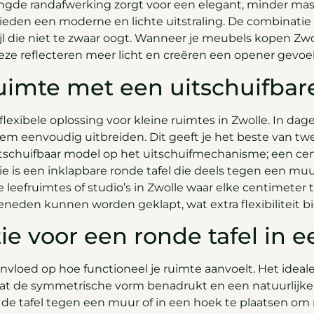
ongde randafwerking zorgt voor een elegant, minder massi
bieden een moderne en lichte uitstraling. De combinatie
ijl die niet te zwaar oogt. Wanneer je meubels kopen Zwo
 Deze reflecteren meer licht en creëren een opener gevoel
uimte met een uitschuifbare
flexibele oplossing voor kleine ruimtes in Zwolle. In dag
em eenvoudig uitbreiden. Dit geeft je het beste van t
 uitschuifbaar model op het uitschuifmechanisme; een ce
 is een inklapbare ronde tafel die deels tegen een mu
leefruimtes of studio’s in Zwolle waar elke centimeter te
neden kunnen worden geklapt, wat extra flexibiliteit bi
tie voor een ronde tafel in 
invloed op hoe functioneel je ruimte aanvoelt. Het ideale
 de symmetrische vorm benadrukt en een natuurlijke d
de tafel tegen een muur of in een hoek te plaatsen om