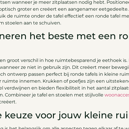
atsen wanneer je meer zitplaatsen nodig hebt. Positionee
 optisch groter en creëert een aangenamer eetgedeelte. 
k de ruimte onder de tafel effectief: een ronde tafel m
 stoelen aan te schuiven.
eren het beste met een ron
 groot verschil in hoe ruimtebesparend je eethoek is. K
anneer ze niet in gebruik zijn. Dit creëert meer bewe
sch ontwerp passen perfect bij ronde tafels in kleine 
ruimte innemen. Krukken of poefjes zijn een uitstekend 
l verdwijnen en bieden flexibiliteit in het aantal zitpla
. Combineer je tafel en stoelen met stijlvolle
woonacces
creëert.
e keuze voor jouw kleine ru
ng is het belangrijk om alle aspecten tegen elkaar af t