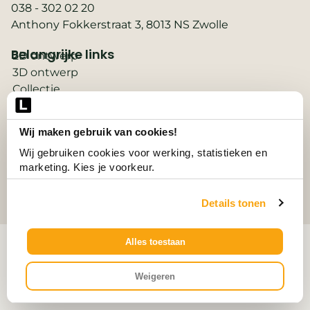
038 - 302 02 20
Anthony Fokkerstraat 3, 8013 NS Zwolle
Belangrijke links
2D ontwerp
3D ontwerp
Collectie
Contact
Vacatures
Wij maken gebruik van cookies!
Wooninspiratie
Wij gebruiken cookies voor werking, statistieken en 
3D-configurator
marketing. Kies je voorkeur.
© Alle Rechten Voorbehouden.
Details tonen
Alles toestaan
Weigeren