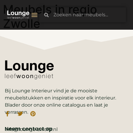
Meubels in regio
Zwolle
3D-Configurator
Bij Lounge Interieur vind je de mooiste
meubelstukken en inspiratie voor elk interieur.
Blader door onze online catalogus en laat je
verrassen.
Neem contact op
info@lounge-zwolle.nl