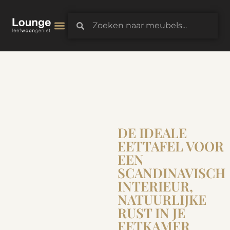
3D-Configurator
DE IDEALE
EETTAFEL VOOR
EEN
SCANDINAVISCH
INTERIEUR,
NATUURLIJKE
RUST IN JE
EETKAMER