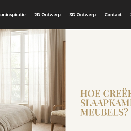
oninspiratie
2D Ontwerp
3D Ontwerp
Contact
HOE CREËE
SLAAPKAME
MEUBELS?