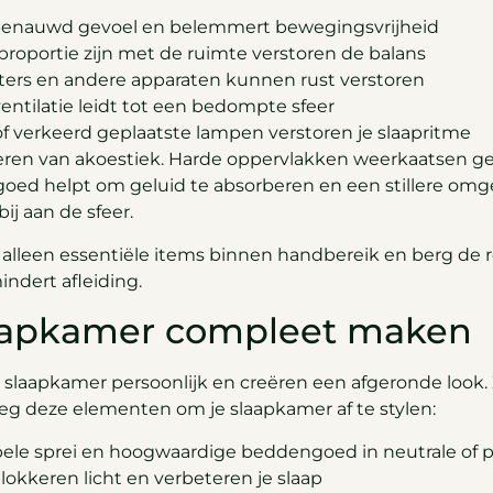
n benauwd gevoel en belemmert bewegingsvrijheid
 proportie zijn met de ruimte verstoren de balans
uters en andere apparaten kunnen rust verstoren
entilatie leidt tot een bedompte sfeer
 of verkeerd geplaatste lampen verstoren je slaapritme
eren van akoestiek. Harde oppervlakken weerkaatsen gel
ngoed helpt om geluid te absorberen en een stillere omge
bij aan de sfeer.
 alleen essentiële items binnen handbereik en berg de 
indert afleiding.
slaapkamer compleet maken
slaapkamer persoonlijk en creëren een afgeronde look.
g deze elementen om je slaapkamer af te stylen:
abele sprei en hoogwaardige beddengoed in neutrale of 
lokkeren licht en verbeteren je slaap