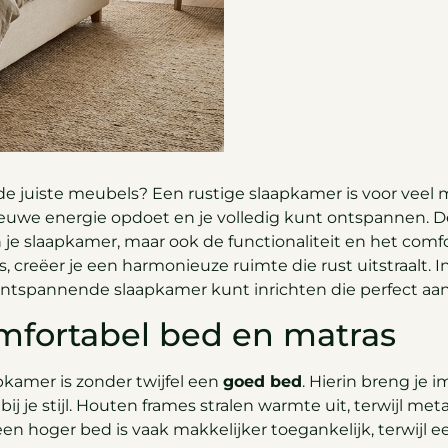
de juiste meubels? Een rustige slaapkamer is voor vee
nieuwe energie opdoet en je volledig kunt ontspannen. De
van je slaapkamer, maar ook de functionaliteit en het co
creëer je een harmonieuze ruimte die rust uitstraalt. In 
ntspannende slaapkamer kunt inrichten die perfect aans
omfortabel bed en matras
kamer is zonder twijfel een
goed bed
. Hierin breng je 
j je stijl. Houten frames stralen warmte uit, terwijl me
en hoger bed is vaak makkelijker toegankelijk, terwijl e