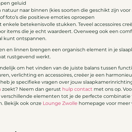
pen geluid
 natuur naar binnen (kies soorten die geschikt zijn voor
of foto’s die positieve emoties oproepen
t enkele betekenisvolle stukken. Teveel accessoires creër
 voor items die je echt waardeert. Overweeg ook een com
aal kunt ontspannen.
atoen en linnen brengen een organisch element in je slaa
wat rustgevend werkt.
delijk om het vinden van de juiste balans tussen function
en, verlichting en accessoires, creëer je een harmonieu
f heb je specifieke vragen over jouw slaapkamerinrichting
n
zoekt? Neem dan gerust
hulp contact
met ons op. Voo
verschillende elementen tot je de perfecte combinatie 
. Bekijk ook onze
Lounge Zwolle
homepage voor meer wo