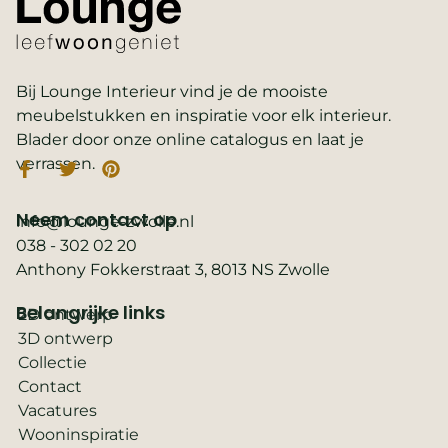
Bij Lounge Interieur vind je de mooiste
meubelstukken en inspiratie voor elk interieur.
Blader door onze online catalogus en laat je
verrassen.
Neem contact op
info@lounge-zwolle.nl
038 - 302 02 20
Anthony Fokkerstraat 3, 8013 NS Zwolle
Belangrijke links
2D ontwerp
3D ontwerp
Collectie
Contact
Vacatures
Wooninspiratie