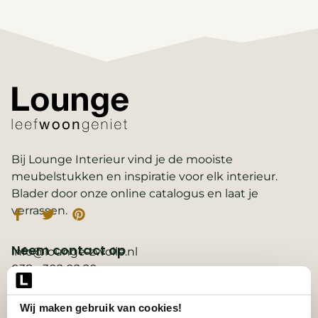
Bij Lounge Interieur vind je de mooiste
meubelstukken en inspiratie voor elk interieur.
Blader door onze online catalogus en laat je
verrassen.
Neem contact op
info@lounge-zwolle.nl
038 - 302 02 20
Anthony Fokkerstraat 3, 8013 NS Zwolle
Wij maken gebruik van cookies!
Belangrijke links
2D ontwerp