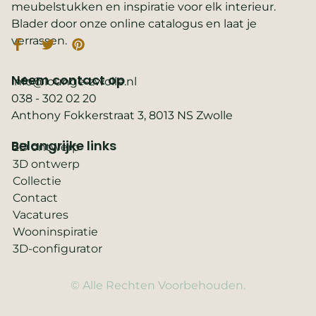
meubelstukken en inspiratie voor elk interieur.
Blader door onze online catalogus en laat je
verrassen.
Neem contact op
info@lounge-zwolle.nl
038 - 302 02 20
Anthony Fokkerstraat 3, 8013 NS Zwolle
Belangrijke links
2D ontwerp
3D ontwerp
Collectie
Contact
Vacatures
Wooninspiratie
3D-configurator
© Alle Rechten Voorbehouden.