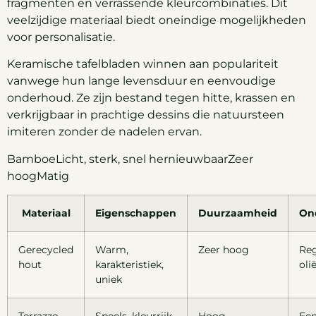
fragmenten en verrassende kleurcombinaties. Dit
veelzijdige materiaal biedt oneindige mogelijkheden
voor personalisatie.
Keramische tafelbladen winnen aan populariteit
vanwege hun lange levensduur en eenvoudige
onderhoud. Ze zijn bestand tegen hitte, krassen en
verkrijgbaar in prachtige dessins die natuursteen
imiteren zonder de nadelen ervan.
BamboeLicht, sterk, snel hernieuwbaarZeer
hoogMatig
Materiaal
Eigenschappen
Duurzaamheid
On
Gerecycled
Warm,
Zeer hoog
Re
hout
karakteristiek,
oli
uniek
Terrazzo
Speels, kleurrijk,
Hoog
Ee