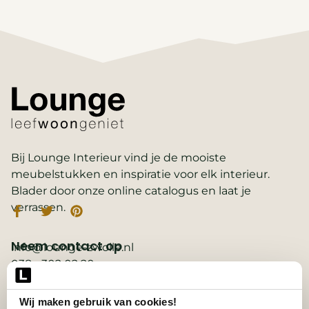
Bij Lounge Interieur vind je de mooiste
meubelstukken en inspiratie voor elk interieur.
Blader door onze online catalogus en laat je
verrassen.
Neem contact op
info@lounge-zwolle.nl
038 - 302 02 20
Anthony Fokkerstraat 3, 8013 NS Zwolle
Wij maken gebruik van cookies!