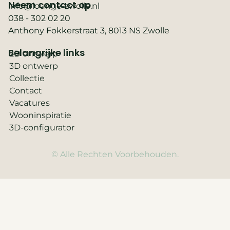
Neem contact op
info@lounge-zwolle.nl
038 - 302 02 20
Anthony Fokkerstraat 3, 8013 NS Zwolle
Belangrijke links
2D ontwerp
3D ontwerp
Collectie
Contact
Vacatures
Wooninspiratie
3D-configurator
© Alle Rechten Voorbehouden.