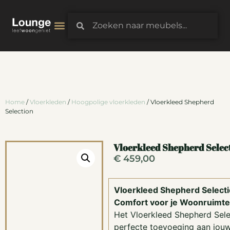
3D-Configurator
Home
/
Vloerkleden
/
Hoogpolige vloerkleden
/ Vloerkleed Shepherd
Selection
Vloerkleed Shepherd Selec
€
459,00
Vloerkleed Shepherd Selection
Comfort voor je Woonruimte
Het Vloerkleed Shepherd Sele
perfecte toevoeging aan jouw 