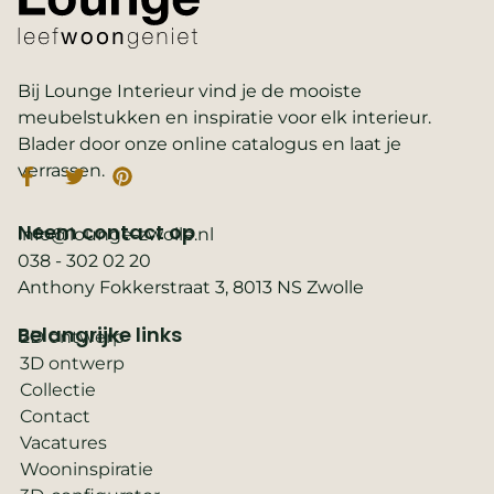
Bij Lounge Interieur vind je de mooiste
meubelstukken en inspiratie voor elk interieur.
Blader door onze online catalogus en laat je
verrassen.
Neem contact op
info@lounge-zwolle.nl
038 - 302 02 20
Anthony Fokkerstraat 3, 8013 NS Zwolle
Belangrijke links
2D ontwerp
3D ontwerp
Collectie
Contact
Vacatures
Wooninspiratie