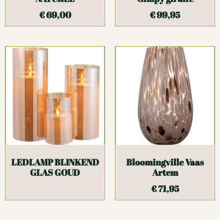
€
69,00
€
99,95
LEDLAMP BLINKEND
Bloomingville Vaas
GLAS GOUD
Artem
€
71,95