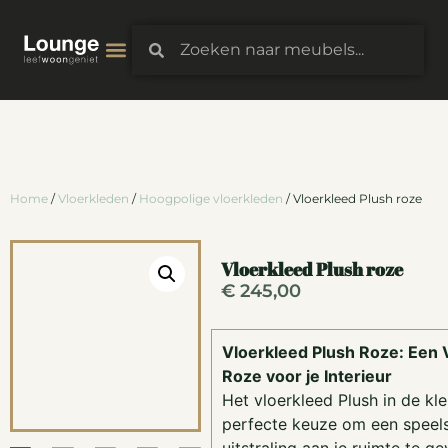
3D-Configurator
Home
/
Vloerkleden
/
Hoogpolige vloerkleden
/ Vloerkleed Plush roze
Vloerkleed Plush roze
€
245,00
Vloerkleed Plush Roze: Een 
Roze voor je Interieur
Het vloerkleed Plush in de kle
perfecte keuze om een speel