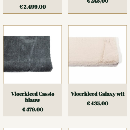
€
245,00
€
2.499,00
Vloerkleed Cassio
Vloerkleed Galaxy wit
blauw
€
435,00
€
479,00