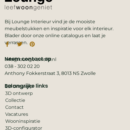
Bij Lounge Interieur vind je de mooiste
meubelstukken en inspiratie voor elk interieur.
Blader door onze online catalogus en laat je
verrassen.
Neem contact op
info@lounge-zwolle.nl
038 - 302 02 20
Anthony Fokkerstraat 3, 8013 NS Zwolle
Belangrijke links
2D ontwerp
3D ontwerp
Collectie
Contact
Vacatures
Wooninspiratie
3D-configurator