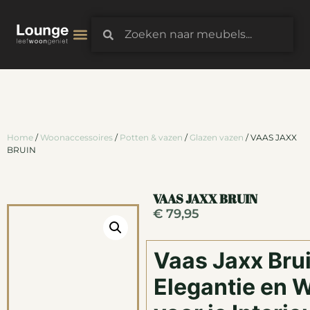
3D-Configurator
Home
/
Woonaccessoires
/
Potten & vazen
/
Glazen vazen
/ VAAS JAXX
BRUIN
VAAS JAXX BRUIN
€
79,95
Vaas Jaxx Brui
Elegantie en 