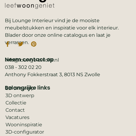
Bij Lounge Interieur vind je de mooiste
meubelstukken en inspiratie voor elk interieur.
Blader door onze online catalogus en laat je
verrassen.
Neem contact op
info@lounge-zwolle.nl
038 - 302 02 20
Anthony Fokkerstraat 3, 8013 NS Zwolle
Belangrijke links
2D ontwerp
3D ontwerp
Collectie
Contact
Vacatures
Wooninspiratie
3D-configurator