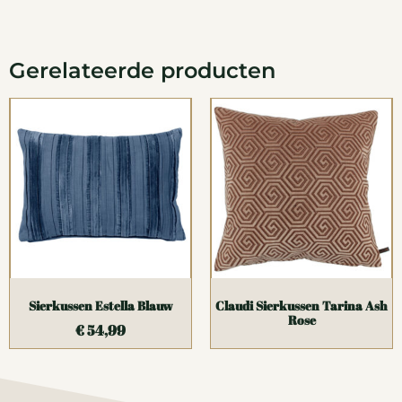
Gerelateerde producten
Sierkussen Estella Blauw
Claudi Sierkussen Tarina Ash
Rose
€
54,99