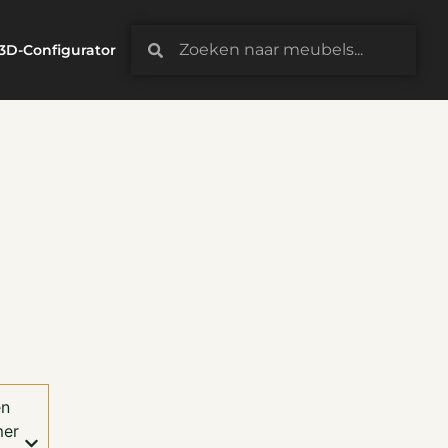
3D-Configurator
en
mer