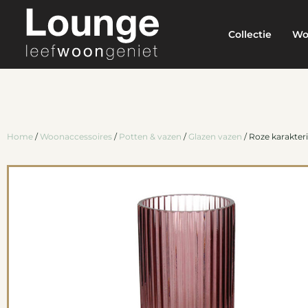
Collectie
Wo
Home
/
Woonaccessoires
/
Potten & vazen
/
Glazen vazen
/ Roze karakteri