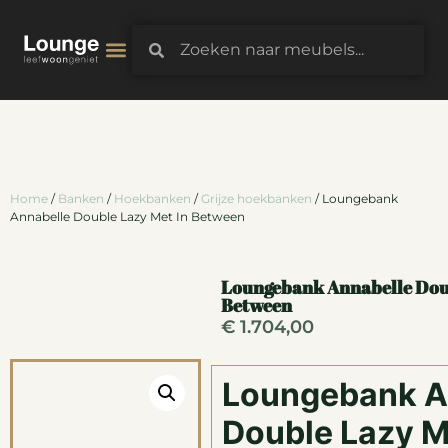
3D-Configurator
Home
/
Banken
/
Hoekbanken
/
Grijze hoekbanken
/ Loungebank
Annabelle Double Lazy Met In Between
Loungebank Annabelle Doub
Between
€
1.704,00
Loungebank A
Double Lazy M