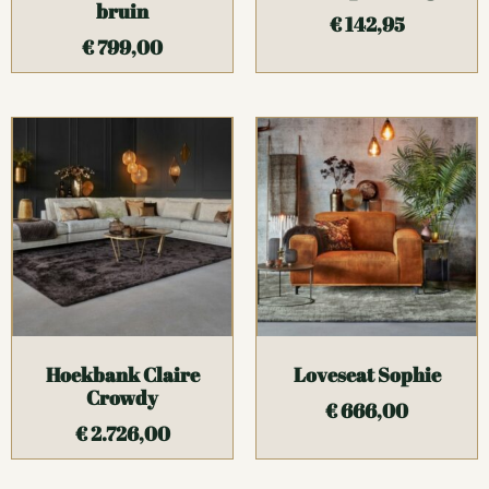
bruin
€
142,95
€
799,00
Hoekbank Claire
Loveseat Sophie
Crowdy
€
666,00
€
2.726,00