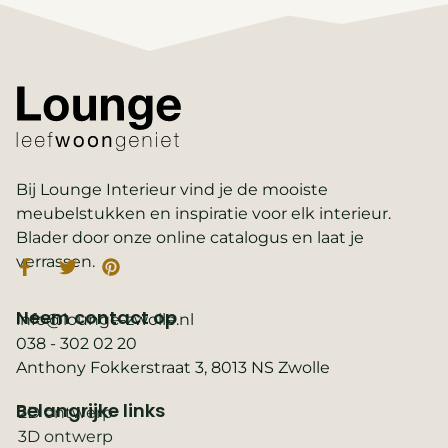
Bij Lounge Interieur vind je de mooiste
meubelstukken en inspiratie voor elk interieur.
Blader door onze online catalogus en laat je
verrassen.
Neem contact op
info@lounge-zwolle.nl
038 - 302 02 20
Anthony Fokkerstraat 3, 8013 NS Zwolle
Belangrijke links
2D ontwerp
3D ontwerp