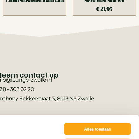
Claudi Sierkussen Kalas Gold
Sierkussen Sabi Wit
€
21,95
Neem contact op
nfo@lounge-zwolle.nl
38 - 302 02 20
nthony Fokkerstraat 3, 8013 NS Zwolle
Alles toestaan