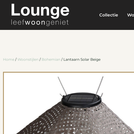
Collectie
Wo
Home
/
Woonstijlen
/
Bohemian
/ Lantaarn Solar Beige