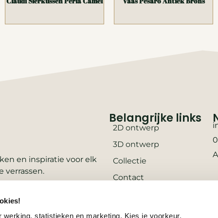
Claudi Sierkussen Perla Camel
Vaas Pesaro Antiek Brons
Belangrijke links
i
2D ontwerp
0
3D ontwerp
A
en en inspiratie voor elk
Collectie
e verrassen.
Contact
Vacatures
okies!
Wooninspiratie
 werking, statistieken en marketing. Kies je voorkeur.