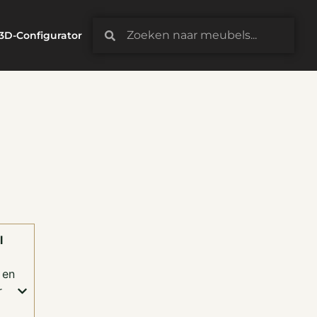
3D-Configurator
l
en
r