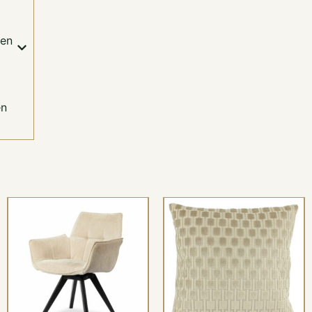
een
en