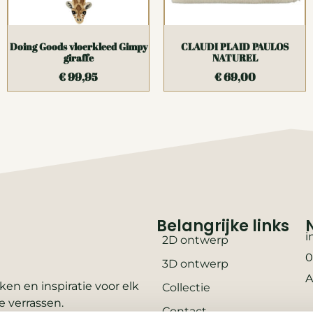
Doing Goods vloerkleed Gimpy
CLAUDI PLAID PAULOS
giraffe
NATUREL
€
99,95
€
69,00
Belangrijke links
i
2D ontwerp
0
3D ontwerp
A
en en inspiratie voor elk
Collectie
e verrassen.
Contact