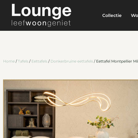
Collectie
Wo
Home
/
Tafels
/
Eettafels
/
Donkerbruine eettafels
/ Eettafel Montpellier M