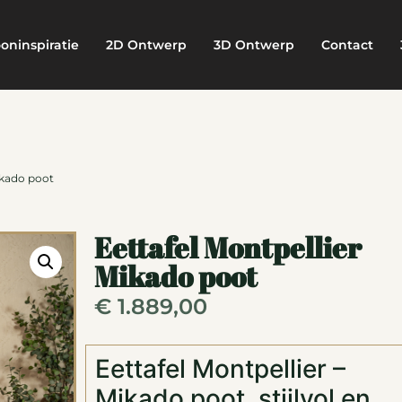
oninspiratie
2D Ontwerp
3D Ontwerp
Contact
ikado poot
Eettafel Montpellier
Mikado poot
€
1.889,00
Eettafel Montpellier –
Mikado poot, stijlvol en