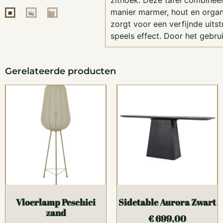
zithoek. Deze tafel combinee
manier marmer, hout en orga
zorgt voor een verfijnde uitst
speels effect. Door het gebru
Gerelateerde producten
Vloerlamp Peschici
Sidetable Aurora Zwart
zand
€
699,00