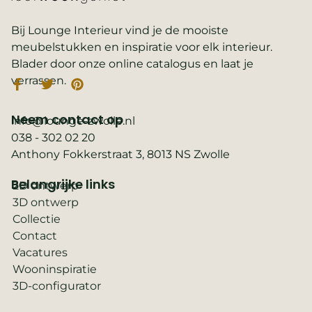
Bij Lounge Interieur vind je de mooiste
meubelstukken en inspiratie voor elk interieur.
Blader door onze online catalogus en laat je
verrassen.
Neem contact op
info@lounge-zwolle.nl
038 - 302 02 20
Anthony Fokkerstraat 3, 8013 NS Zwolle
Belangrijke links
2D ontwerp
3D ontwerp
Collectie
Contact
Vacatures
Wooninspiratie
3D-configurator