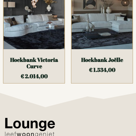
Hoekbank Victoria
Hoekbank Joëlle
Curve
€
1.534,00
€
2.014,00