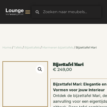
3D-Configurator
Home
/
Tafels
/
Bijzettafels
/
Marmeren bijzettafels
/ Bijzettafel Mari
Bijzettafel Mari
€
249,00
Bijzettafel Mari: Elegantie e
Vormen voor jouw Interieur
Ontdek de bijzettafel Mari, d
aanvulling voor een eigentijdse