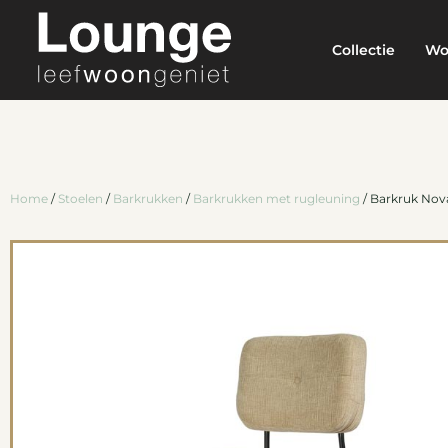
Collectie
Wo
Home
/
Stoelen
/
Barkrukken
/
Barkrukken met rugleuning
/ Barkruk Nov