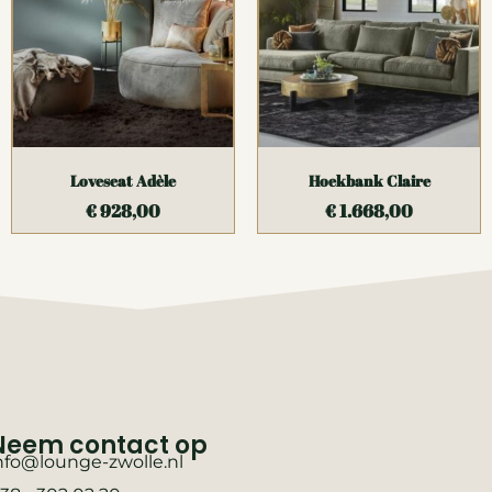
Loveseat Adèle
Hoekbank Claire
€
928,00
€
1.668,00
Neem contact op
nfo@lounge-zwolle.nl