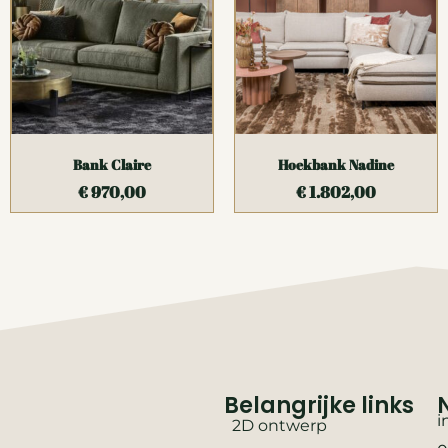
Bank Claire
Hoekbank Nadine
€
970,00
€
1.802,00
Belangrijke links
i
2D ontwerp