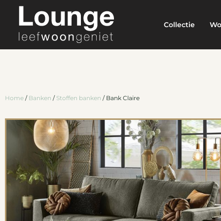
Collectie
Wo
Home
/
Banken
/
Stoffen banken
/ Bank Claire