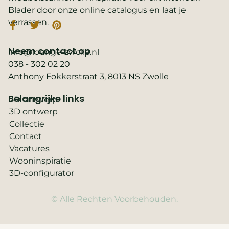
Blader door onze online catalogus en laat je
verrassen.
Neem contact op
info@lounge-zwolle.nl
038 - 302 02 20
Anthony Fokkerstraat 3, 8013 NS Zwolle
Belangrijke links
2D ontwerp
3D ontwerp
Collectie
Contact
Vacatures
Wooninspiratie
3D-configurator
© Alle Rechten Voorbehouden.