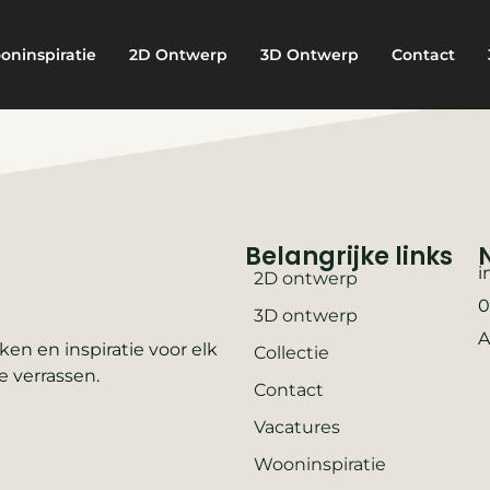
oninspiratie
2D Ontwerp
3D Ontwerp
Contact
Belangrijke links
i
2D ontwerp
0
3D ontwerp
A
en en inspiratie voor elk
Collectie
e verrassen.
Contact
Vacatures
Wooninspiratie